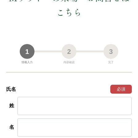
こちら
1
2
3
情報入力
内容確認
完了
氏名
必須
姓
名