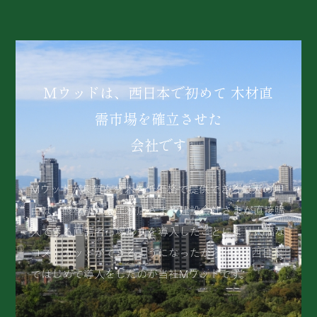
Mウッドは、西日本で初めて
木材直
需市場を確立させた
会社です
Mウッドが良質な材木を低価格で提供できる最大の理
由は、製材所から工務店さまや建設会社さまが直接購
入できる直需者市場形式を導入したことにより大幅な
コストカットができるようになったからです。西日本
ではじめて導入をしたのが当社Mウッドです。